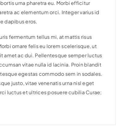
ortis urna pharetra eu. Morbi efficitur
aretra ac elementum orci. Integer varius id
que dapibus eros.
is fermentum tellus mi, at mattis risus
orbi ornare felis eu lorem scelerisque, ut
sit amet ac dui. Pellentesque semper luctus
accumsan vitae nulla id lacinia. Proin blandit
lentesque egestas commodo sem in sodales.
ue justo, vitae venenatis urna nisl eget
ci luctus et ultrices posuere cubilia Curae;