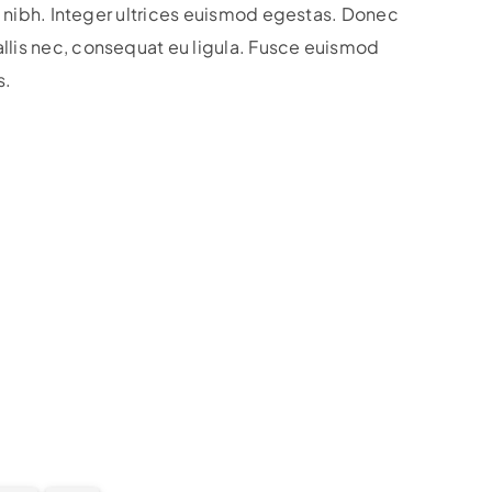
ula nibh. Integer ultrices euismod egestas. Donec
llis nec, consequat eu ligula. Fusce euismod
s.