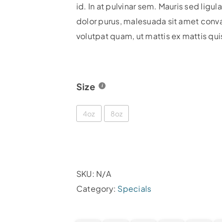
id. In at pulvinar sem. Mauris sed lig
dolor purus, malesuada sit amet conva
volutpat quam, ut mattis ex mattis qui
Size
4oz
8oz
SKU:
N/A
Category:
Specials