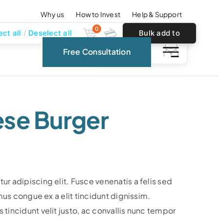
Why us
How to Invest
Help & Support
0
ect all
Deselect all
Bulk add to
0
Free Consultation
cart
ese Burger
r adipiscing elit. Fusce venenatis a felis sed
amus congue ex a elit tincidunt dignissim.
tincidunt velit justo, ac convallis nunc tempor