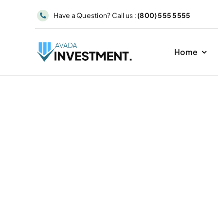
Skip
Have a Question? Call us :
(800) 555 5555
to
content
Home