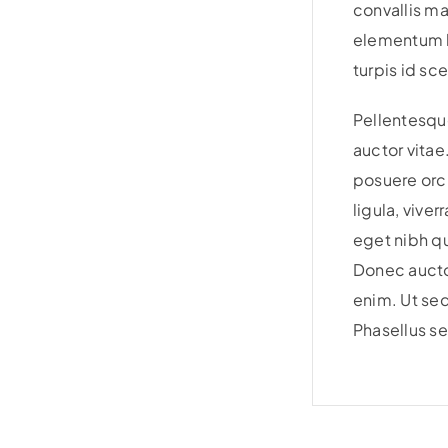
convallis ma
elementum bl
turpis id sc
Pellentesque
auctor vitae
posuere orci
ligula, viver
eget nibh q
Donec auctor
enim. Ut sed
Phasellus se