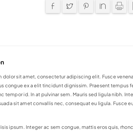
on
dolor sit amet, consectetur adipiscing elit. Fusce venenati
us congue ex a elit tincidunt dignissim. Praesent tempus fe
nc tempor id. In at pulvinar sem. Mauris sed ligula nibh. I
uada sit amet convallis nec, consequat eu ligula. Fusce e
lisis ipsum. Integer ac sem congue, mattis eros quis, rhon