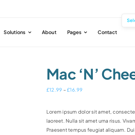
Sel
Solutions
About
Pages
Contact
Mac ‘n’ Che
Price
£
12.99
–
£
16.99
range:
£12.99
Lorem ipsum dolor sit amet, consectetu
through
laoreet. Nulla sit amet urna risus. Viv
£16.99
Praesent tempus feugiat aliquam. Duis 