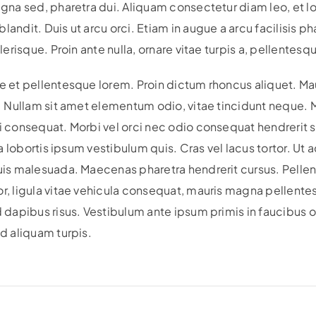
gna sed, pharetra dui. Aliquam consectetur diam leo, et lob
andit. Duis ut arcu orci. Etiam in augue a arcu facilisis ph
elerisque. Proin ante nulla, ornare vitae turpis a, pellentes
 et pellentesque lorem. Proin dictum rhoncus aliquet. Maur
. Nullam sit amet elementum odio, vitae tincidunt neque. M
 consequat. Morbi vel orci nec odio consequat hendrerit 
ra lobortis ipsum vestibulum quis. Cras vel lacus tortor. Ut 
uis malesuada. Maecenas pharetra hendrerit cursus. Pel
, ligula vitae vehicula consequat, mauris magna pellentesq
 dapibus risus. Vestibulum ante ipsum primis in faucibus or
d aliquam turpis.