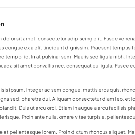
on
dolor sit amet, consectetur adipiscing elit. Fusce venenati
us congue ex a elit tincidunt dignissim. Praesent tempus fe
nc tempor id. In at pulvinar sem. Mauris sed ligula nibh. I
uada sit amet convallis nec, consequat eu ligula. Fusce e
lisis ipsum. Integer ac sem congue, mattis eros quis, rhon
gna sed, pharetra dui. Aliquam consectetur diam leo, et lob
andit. Duis ut arcu orci. Etiam in augue a arcu facilisis ph
elerisque. Proin ante nulla, ornare vitae turpis a, pellentes
 et pellentesque lorem. Proin dictum rhoncus aliquet. Maur