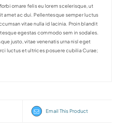
orbi ornare felis eu lorem scelerisque, ut
sit amet ac dui. Pellentesque semper luctus
accumsan vitae nulla id lacinia. Proin blandit
lentesque egestas commodo sem in sodales.
ue justo, vitae venenatis urna nisl eget
ci luctus et ultrices posuere cubilia Curae;
Email This Product