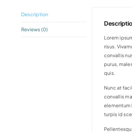
Description
Descripti
Reviews (0)
Lorem ipsum 
risus. Vivam
convallis nu
purus, males
quis.
Nunc at faci
convallis ma
elementum bl
turpis id sc
Pellentesque