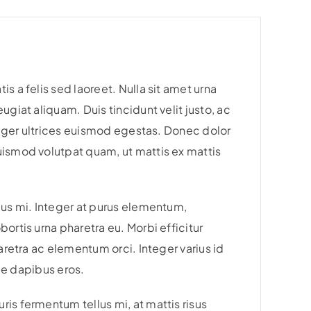
s a felis sed laoreet. Nulla sit amet urna
ugiat aliquam. Duis tincidunt velit justo, ac
nteger ultrices euismod egestas. Donec dolor
uismod volutpat quam, ut mattis ex mattis
cus mi. Integer at purus elementum,
ortis urna pharetra eu. Morbi efficitur
aretra ac elementum orci. Integer varius id
que dapibus eros.
is fermentum tellus mi, at mattis risus