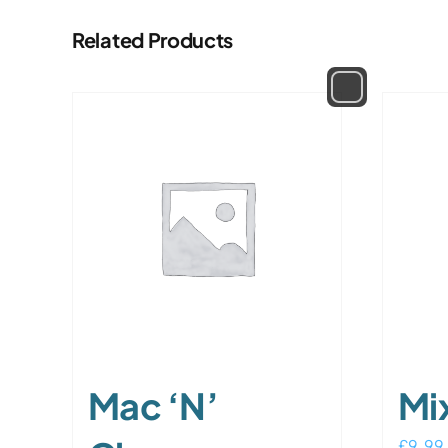
Related Products
Mac ‘n’
Mi
£
9.99