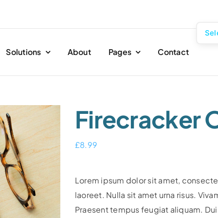
Sel
Solutions
About
Pages
Contact
Firecracker 
£
8.99
Lorem ipsum dolor sit amet, consectetu
laoreet. Nulla sit amet urna risus. Viv
Praesent tempus feugiat aliquam. Duis 