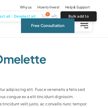
Why us
How to Invest
Help & Support
0
ect all
Deselect all
Bulk add to
0
Free Consultation
cart
Omelette
r adipiscing elit. Fusce venenatis a felis sed
amus congue ex a elit tincidunt dignissim.
tincidunt velit justo, ac convallis nunc tempor