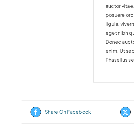
auctor vitae
posuere orci
ligula, viver
eget nibh q
Donec auctor
enim. Ut sed
Phasellus se
Share On Facebook