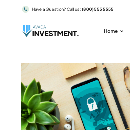
Skip
Have a Question? Call us :
(800) 555 5555
to
content
Home