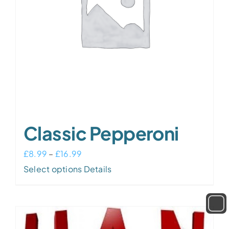
Classic Pepperoni
Price
£
8.99
–
£
16.99
range:
This
Select options
Details
£8.99
product
through
has
£16.99
multiple