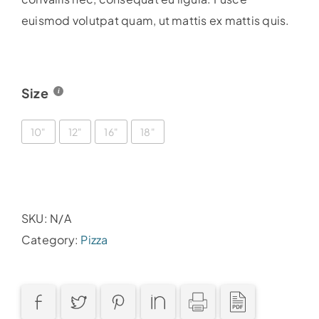
euismod volutpat quam, ut mattis ex mattis quis.
Size
10"
12"
16"
18"
SKU:
N/A
Category:
Pizza