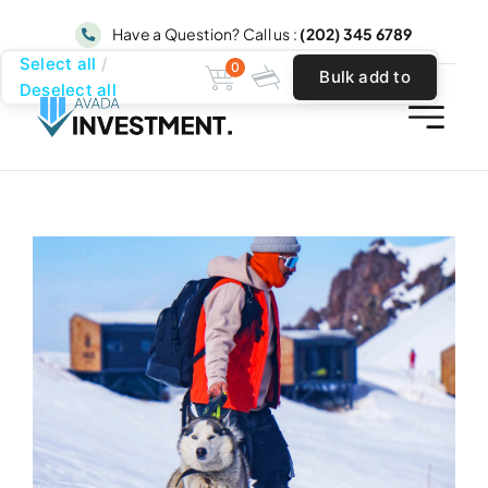
Skip
Have a Question? Call us :
(202) 345 6789
to
Select all
0
Bulk add to
content
Deselect all
cart