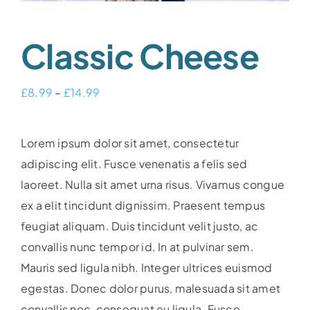
Classic Cheese
Price
£
8.99
–
£
14.99
range:
£8.99
Lorem ipsum dolor sit amet, consectetur
through
adipiscing elit. Fusce venenatis a felis sed
£14.99
laoreet. Nulla sit amet urna risus. Vivamus congue
ex a elit tincidunt dignissim. Praesent tempus
feugiat aliquam. Duis tincidunt velit justo, ac
convallis nunc tempor id. In at pulvinar sem.
Mauris sed ligula nibh. Integer ultrices euismod
egestas. Donec dolor purus, malesuada sit amet
convallis nec, consequat eu ligula. Fusce