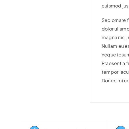
euismod just
Sed ornare f
dolor ullamc
magna nisl, 
Nullam eu er
neque ipsum 
Praesent a f
tempor lacu
Donec mi urn