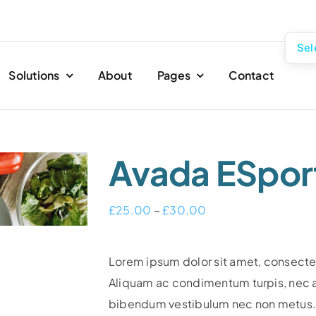
Sel
Solutions
About
Pages
Contact
Avada ESpor
Price
£
25.00
–
£
30.00
range:
£25.00
Lorem ipsum dolor sit amet, consectetu
through
Aliquam ac condimentum turpis, nec ali
£30.00
bibendum vestibulum nec non metus. Qu