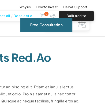
Why us
How to Invest
Help & Support
0
ect all
Deselect all
Bulk add to
0
Free Consultation
cart
ts Red.ao
r adipiscing elit. Etiam et iaculis lectus.
quet odio. Proin sit amet nulla nec tortor
isque ac neque facilisis, fringilla eros ac,