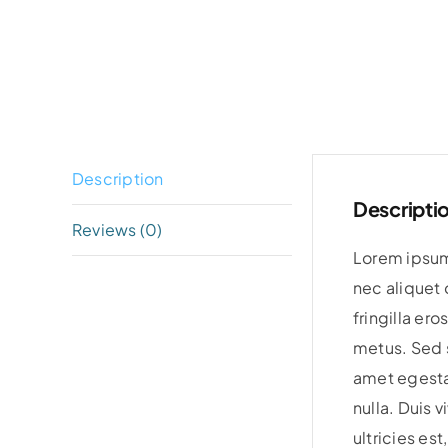
Description
Descripti
Reviews (0)
Lorem ipsum 
nec aliquet 
fringilla ero
metus. Sed s
amet egesta
nulla. Duis 
ultricies e