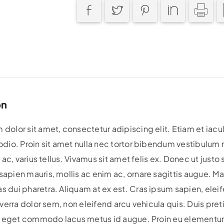
on
dolor sit amet, consectetur adipiscing elit. Etiam et iac
odio. Proin sit amet nulla nec tortor bibendum vestibulum
s ac, varius tellus. Vivamus sit amet felis ex. Donec ut justo
apien mauris, mollis ac enim ac, ornare sagittis augue. Mau
s dui pharetra. Aliquam at ex est. Cras ipsum sapien, ele
viverra dolor sem, non eleifend arcu vehicula quis. Duis pr
st, eget commodo lacus metus id augue. Proin eu elementum