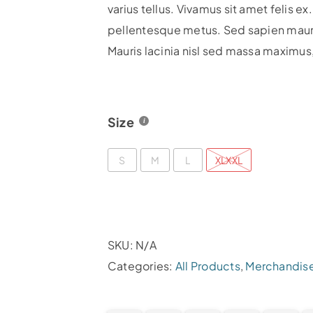
varius tellus. Vivamus sit amet felis ex
pellentesque metus. Sed sapien mauris
Mauris lacinia nisl sed massa maximus
Size
S
M
L
XLXXL
SKU:
N/A
Categories:
All Products
,
Merchandis