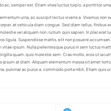
o ac, semper est. Etiam vitae luctus turpis, a porttitor urna
ermentum urna, ac suscipit lectus viverra a. Vivamus non
orper, at vehicula diam congue. Sed diam tellus, finibus eu
molestie vel aliquam non, rutrum quis sapien. In placerat luc
os ligula. Suspendisse mattis, elit non posuere accumsan, 
vitae ipsum. Nulla pellentesque purus in sem luctus matt
ringilla quam, quis molestie sem. Cras mollis, eros ut iaculi
s ipsum at diam. Aliquam elementum massa sit amet tortor
a, pulvinar ac purus a, commodo porta nibh. Etiam quis urna